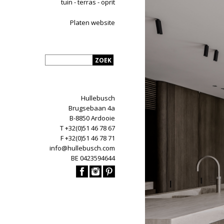
tuin - terras - oprit
Platen website
Hullebusch
Brugsebaan 4a
B-8850 Ardooie
T +32(0)51 46 78 67
F +32(0)51 46 78 71
info@hullebusch.com
BE 0423594644