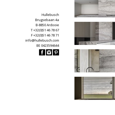
Hullebusch
Brugsebaan 4a
B-8850 Ardooie
T +32(0)51 46 78 67
F +32(0)51 46 78 71
info@hullebusch.com
BE 0423594644