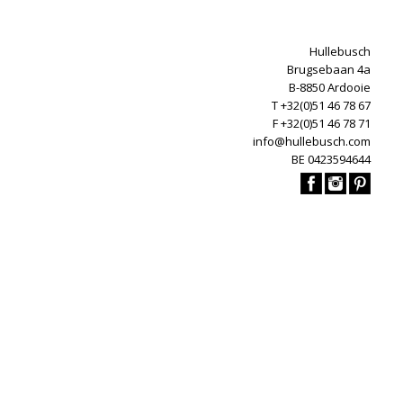
Hullebusch
Brugsebaan 4a
B-8850 Ardooie
T +32(0)51 46 78 67
F +32(0)51 46 78 71
info@hullebusch.com
BE 0423594644