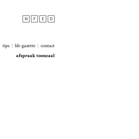
N
F
E
D
tips
hb-gazette
contact
afspraak toonzaal