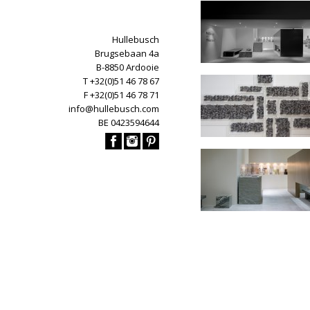
Hullebusch
Brugsebaan 4a
B-8850 Ardooie
T +32(0)51 46 78 67
F +32(0)51 46 78 71
info@hullebusch.com
BE 0423594644