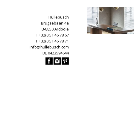
Hullebusch
Brugsebaan 4a
B-8850 Ardooie
T +32(0)51 46 78 67
F +32(0)51 46 78 71
info@hullebusch.com
BE 0423594644