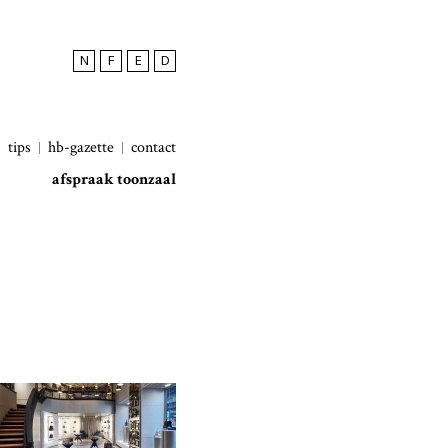
N
F
E
D
tips
hb-gazette
contact
afspraak toonzaal