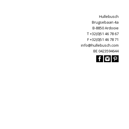
Hullebusch
Brugsebaan 4a
B-8850 Ardooie
T +32(0)51 46 78 67
F +32(0)51 46 78 71
info@hullebusch.com
BE 0423594644