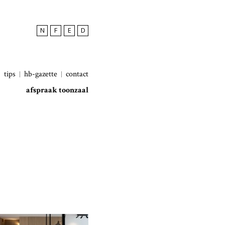
N
F
E
D
tips
hb-gazette
contact
afspraak toonzaal