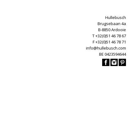
Hullebusch
Brugsebaan 4a
B-8850 Ardooie
T +32(0)51 46 78 67
F +32(0)51 46 78 71
info@hullebusch.com
BE 0423594644