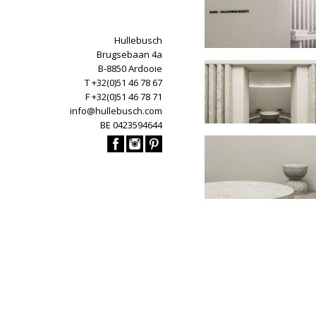
Hullebusch
Brugsebaan 4a
B-8850 Ardooie
T +32(0)51 46 78 67
F +32(0)51 46 78 71
info@hullebusch.com
BE 0423594644