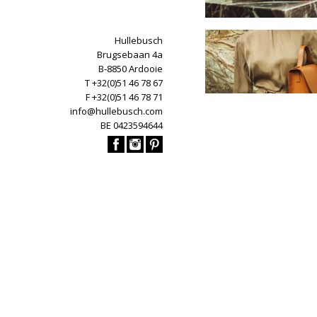
Hullebusch
Brugsebaan 4a
B-8850 Ardooie
T +32(0)51 46 78 67
F +32(0)51 46 78 71
info@hullebusch.com
BE 0423594644