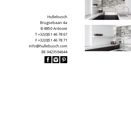
Hullebusch
Brugsebaan 4a
B-8850 Ardooie
T +32(0)51 46 78 67
F +32(0)51 46 78 71
info@hullebusch.com
BE 0423594644