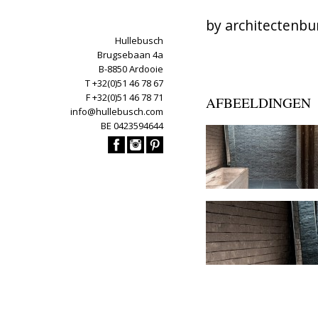
by architectenbu
Hullebusch
Brugsebaan 4a
B-8850 Ardooie
T +32(0)51 46 78 67
F +32(0)51 46 78 71
AFBEELDINGEN
info@hullebusch.com
BE 0423594644