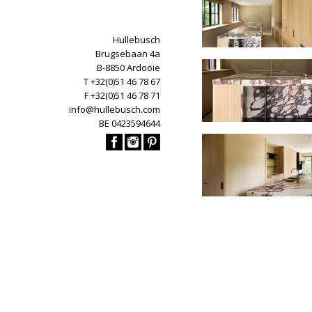
Hullebusch
Brugsebaan 4a
B-8850 Ardooie
T +32(0)51 46 78 67
F +32(0)51 46 78 71
info@hullebusch.com
BE 0423594644