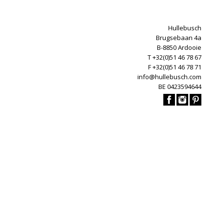
Hullebusch
Brugsebaan 4a
B-8850 Ardooie
T +32(0)51 46 78 67
F +32(0)51 46 78 71
info@hullebusch.com
BE 0423594644