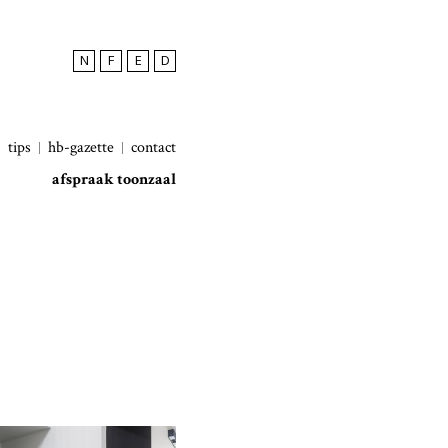
N
F
E
D
tips
hb-gazette
contact
afspraak toonzaal