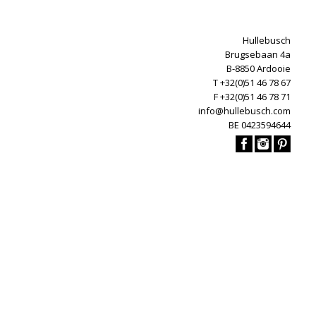
Hullebusch
Brugsebaan 4a
B-8850 Ardooie
T +32(0)51 46 78 67
F +32(0)51 46 78 71
info@hullebusch.com
BE 0423594644