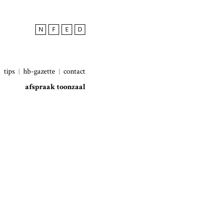
N
F
E
D
tips
hb-gazette
contact
afspraak toonzaal