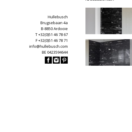
Hullebusch
Brugsebaan 4a
B-8850 Ardooie
T +32(0)51 46 78 67
F +32(0)51 46 78 71
info@hullebusch.com
BE 0423594644