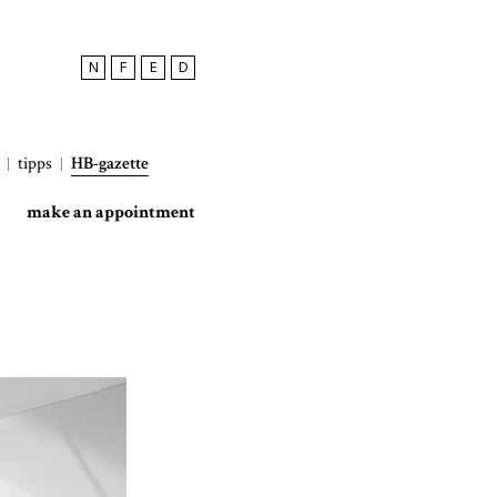
N
F
E
D
tipps
HB-gazette
make an appointment