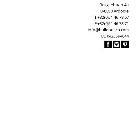
Brugsebaan 4a
B-8850 Ardooie
T +32(0)51 46 78 67
F +32(0)51 46 78 71
info@hullebusch.com
BE 0423594644