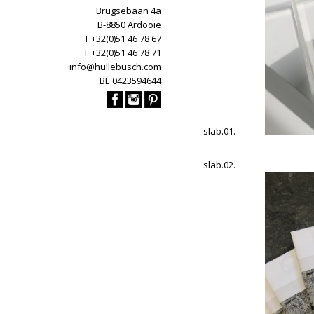
Brugsebaan 4a
B-8850 Ardooie
T +32(0)51 46 78 67
F +32(0)51 46 78 71
info@hullebusch.com
BE 0423594644
slab.01.
slab.02.