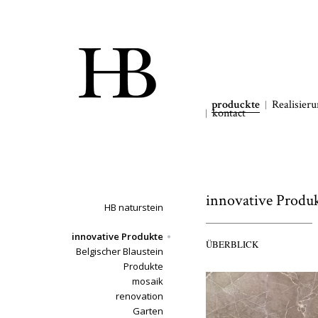
produckte
Realisier
kontact
innovative Produ
HB naturstein
innovative Produkte
ÜBERBLICK
Belgischer Blaustein
Produkte
mosaik
renovation
Garten