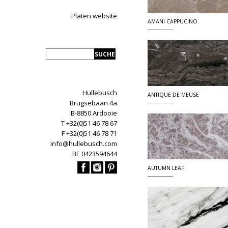
Platen website
AMANI CAPPUCINO
Hullebusch
ANTIQUE DE MEUSE
Brugsebaan 4a
B-8850 Ardooie
T +32(0)51 46 78 67
F +32(0)51 46 78 71
info@hullebusch.com
BE 0423594644
AUTUMN LEAF