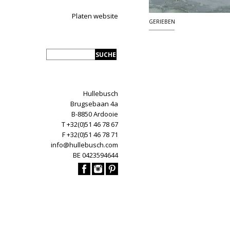
Platen website
GERIEBEN
Hullebusch
Brugsebaan 4a
B-8850 Ardooie
T +32(0)51 46 78 67
F +32(0)51 46 78 71
info@hullebusch.com
BE 0423594644