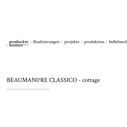
produckte
Realisierungen
projekte
produktion
hullebusc
kontact
BEAUMANI?RE CLASSICO - cottage