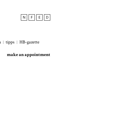
N
F
E
D
h
tipps
HB-gazette
make an appointment