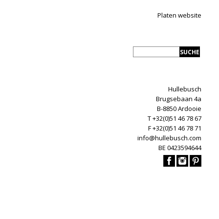
Platen website
Hullebusch
Brugsebaan 4a
B-8850 Ardooie
T +32(0)51 46 78 67
F +32(0)51 46 78 71
info@hullebusch.com
BE 0423594644