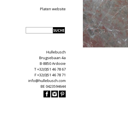
Platen website
Hullebusch
Brugsebaan 4a
B-8850 Ardooie
T +32(0)51 46 78 67
F +32(0)51 46 78 71
info@hullebusch.com
BE 0423594644