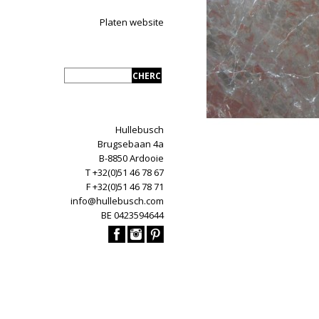
Platen website
Hullebusch
Brugsebaan 4a
B-8850 Ardooie
T +32(0)51 46 78 67
F +32(0)51 46 78 71
info@hullebusch.com
BE 0423594644