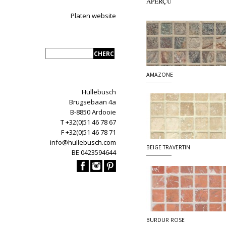
APERÇU
Platen website
AMAZONE
Hullebusch
Brugsebaan 4a
B-8850 Ardooie
T +32(0)51 46 78 67
F +32(0)51 46 78 71
info@hullebusch.com
BEIGE TRAVERTIN
BE 0423594644
BURDUR ROSE