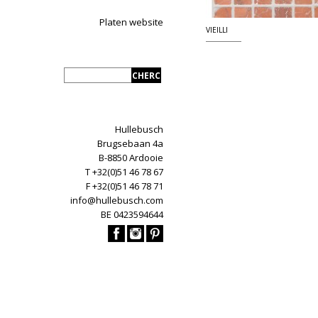
Platen website
VIEILLI
Hullebusch
Brugsebaan 4a
B-8850 Ardooie
T +32(0)51 46 78 67
F +32(0)51 46 78 71
info@hullebusch.com
BE 0423594644