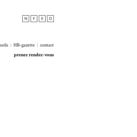
N
F
E
D
seils
HB-gazette
contact
prenez rendez-vous