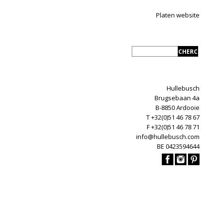
Platen website
Hullebusch
Brugsebaan 4a
B-8850 Ardooie
T +32(0)51 46 78 67
F +32(0)51 46 78 71
info@hullebusch.com
BE 0423594644