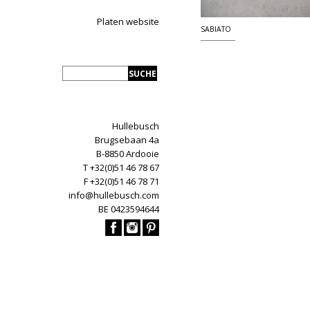
Platen website
SABIATO
Hullebusch
Brugsebaan 4a
B-8850 Ardooie
T +32(0)51 46 78 67
F +32(0)51 46 78 71
info@hullebusch.com
BE 0423594644