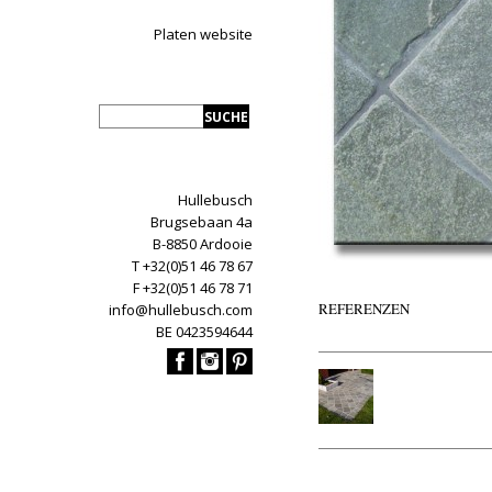
Platen website
Hullebusch
Brugsebaan 4a
B-8850 Ardooie
T +32(0)51 46 78 67
F +32(0)51 46 78 71
REFERENZEN
info@hullebusch.com
BE 0423594644