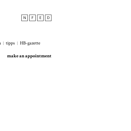
N
F
E
D
h
tipps
HB-gazette
make an appointment