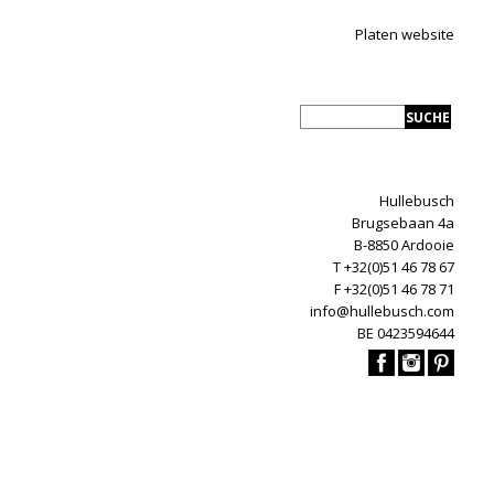
Platen website
Hullebusch
Brugsebaan 4a
B-8850 Ardooie
T +32(0)51 46 78 67
F +32(0)51 46 78 71
info@hullebusch.com
BE 0423594644