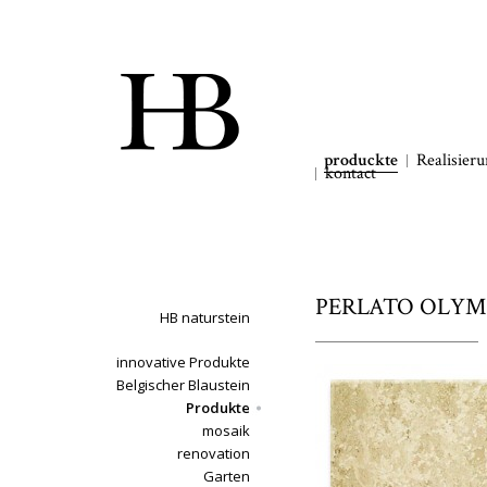
produckte
Realisier
kontact
PERLATO OLYMPO 
HB naturstein
innovative Produkte
Belgischer Blaustein
Produkte
mosaik
renovation
Garten