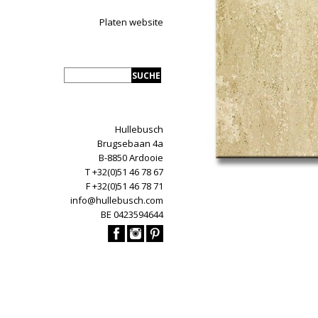
Platen website
Hullebusch
Brugsebaan 4a
B-8850 Ardooie
T +32(0)51 46 78 67
F +32(0)51 46 78 71
info@hullebusch.com
BE 0423594644