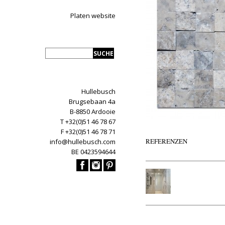
Platen website
Hullebusch
Brugsebaan 4a
B-8850 Ardooie
T +32(0)51 46 78 67
F +32(0)51 46 78 71
REFERENZEN
info@hullebusch.com
BE 0423594644