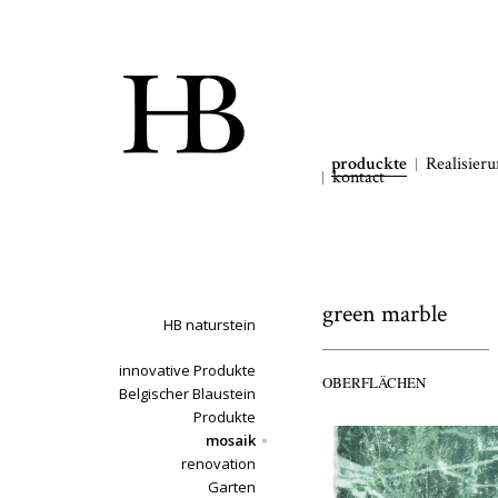
produckte
Realisier
kontact
green marble
HB naturstein
innovative Produkte
OBERFLÄCHEN
Belgischer Blaustein
Produkte
mosaik
renovation
Garten