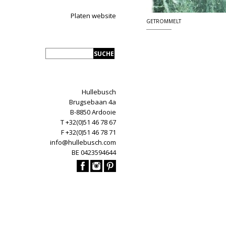
Platen website
GETROMMELT
Hullebusch
Brugsebaan 4a
B-8850 Ardooie
T +32(0)51 46 78 67
F +32(0)51 46 78 71
info@hullebusch.com
BE 0423594644