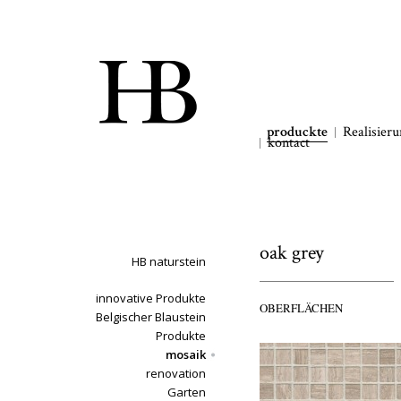
produckte
Realisier
kontact
oak grey
HB naturstein
innovative Produkte
OBERFLÄCHEN
Belgischer Blaustein
Produkte
mosaik
renovation
Garten