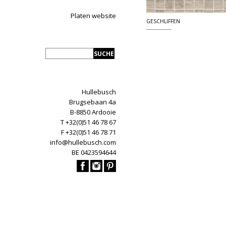
Platen website
GESCHLIFFEN
Hullebusch
Brugsebaan 4a
B-8850 Ardooie
T +32(0)51 46 78 67
F +32(0)51 46 78 71
info@hullebusch.com
BE 0423594644