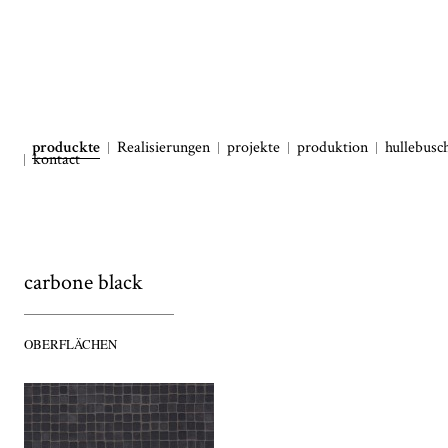
produckte
Realisierungen
projekte
produktion
hullebusc
kontact
carbone black
OBERFLÄCHEN