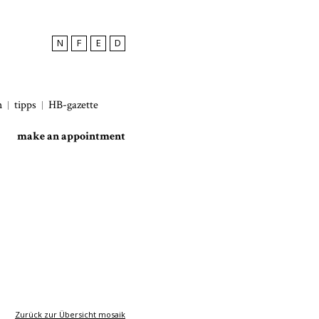
N
F
E
D
h
tipps
HB-gazette
make an appointment
Zurück zur Übersicht mosaik