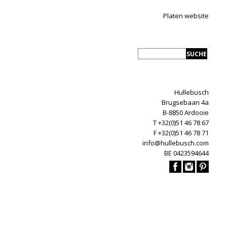
Platen website
Hullebusch
Brugsebaan 4a
B-8850 Ardooie
T +32(0)51 46 78 67
F +32(0)51 46 78 71
info@hullebusch.com
BE 0423594644