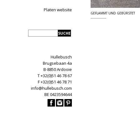
Platen website
GEFLAMMT UND GEBÜRSTET
Hullebusch
Brugsebaan 4a
B-8850 Ardooie
T +32(0)51 46 78 67
F +32(0)51 46 78 71
info@hullebusch.com
BE 0423594644