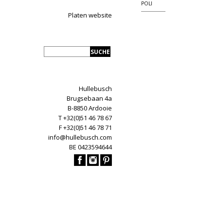
POLI
Platen website
Hullebusch
Brugsebaan 4a
B-8850 Ardooie
T +32(0)51 46 78 67
F +32(0)51 46 78 71
info@hullebusch.com
BE 0423594644