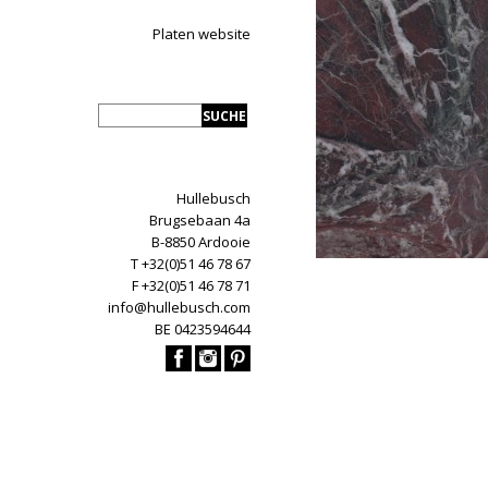
Platen website
Hullebusch
Brugsebaan 4a
B-8850 Ardooie
T +32(0)51 46 78 67
F +32(0)51 46 78 71
info@hullebusch.com
BE 0423594644