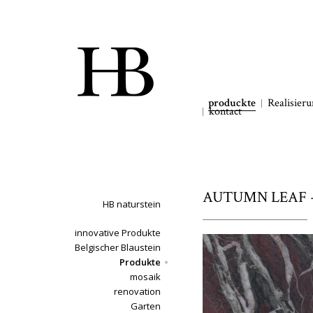
produckte
Realisier
kontact
AUTUMN LEAF - g
HB naturstein
innovative Produkte
Belgischer Blaustein
Produkte
mosaik
renovation
Garten