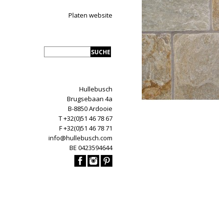
Platen website
Hullebusch
Brugsebaan 4a
B-8850 Ardooie
T +32(0)51 46 78 67
F +32(0)51 46 78 71
info@hullebusch.com
BE 0423594644