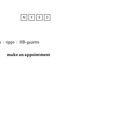
N
F
E
D
h
tipps
HB-gazette
make an appointment