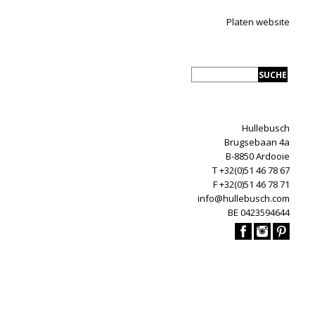
Platen website
Hullebusch
Brugsebaan 4a
B-8850 Ardooie
T +32(0)51 46 78 67
F +32(0)51 46 78 71
info@hullebusch.com
BE 0423594644