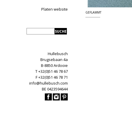
Platen website
GEFLAMMT
Hullebusch
Brugsebaan 4a
B-8850 Ardooie
T +32(0)51 46 78 67
F +32(0)51 46 78 71
info@hullebusch.com
BE 0423594644