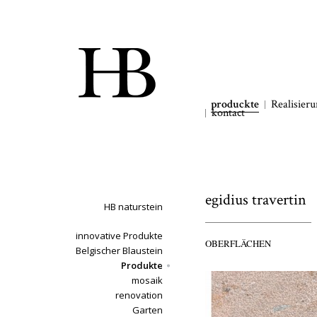
produckte
Realisier
kontact
egidius travertin
HB naturstein
innovative Produkte
OBERFLÄCHEN
Belgischer Blaustein
Produkte
mosaik
renovation
Garten