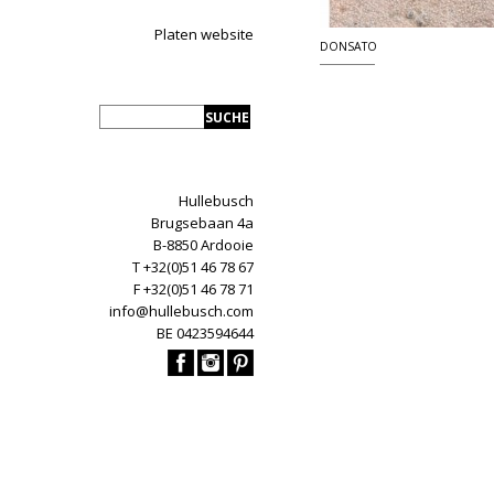
Platen website
DONSATO
Hullebusch
Brugsebaan 4a
B-8850 Ardooie
T +32(0)51 46 78 67
F +32(0)51 46 78 71
info@hullebusch.com
BE 0423594644