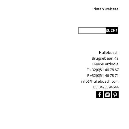
Platen website
Hullebusch
Brugsebaan 4a
B-8850 Ardooie
T +32(0)51 46 78 67
F +32(0)51 46 78 71
info@hullebusch.com
BE 0423594644