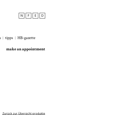
N
F
E
D
h
tipps
HB-gazette
make an appointment
Zurück zur Übersicht produkte