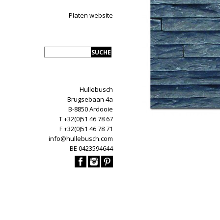
Platen website
Hullebusch
Brugsebaan 4a
B-8850 Ardooie
T +32(0)51 46 78 67
F +32(0)51 46 78 71
info@hullebusch.com
BE 0423594644