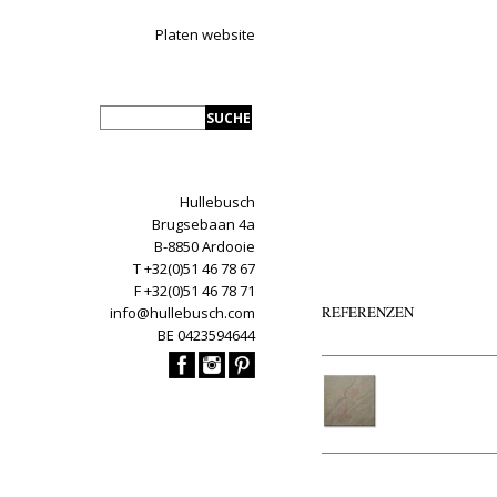
Platen website
Hullebusch
Brugsebaan 4a
B-8850 Ardooie
T +32(0)51 46 78 67
F +32(0)51 46 78 71
REFERENZEN
info@hullebusch.com
BE 0423594644