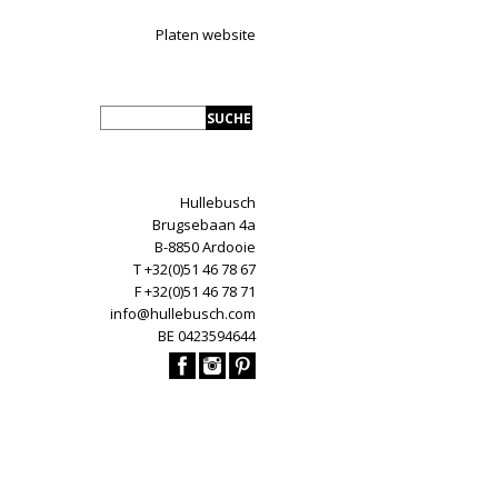
Platen website
Hullebusch
Brugsebaan 4a
B-8850 Ardooie
T +32(0)51 46 78 67
F +32(0)51 46 78 71
info@hullebusch.com
BE 0423594644