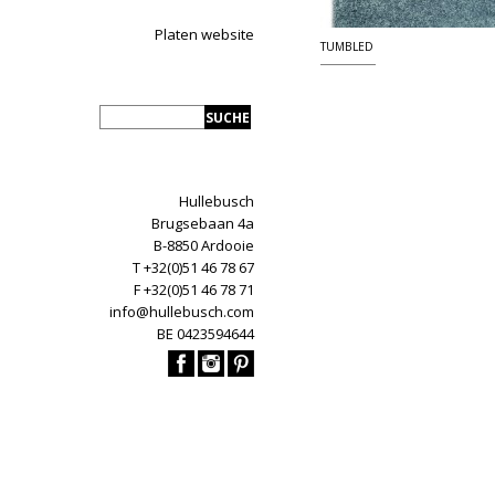
Platen website
TUMBLED
Hullebusch
Brugsebaan 4a
B-8850 Ardooie
T +32(0)51 46 78 67
F +32(0)51 46 78 71
info@hullebusch.com
BE 0423594644