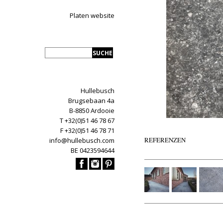
Platen website
Hullebusch
Brugsebaan 4a
B-8850 Ardooie
T +32(0)51 46 78 67
F +32(0)51 46 78 71
REFERENZEN
info@hullebusch.com
BE 0423594644