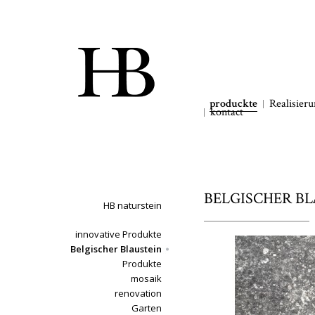
produckte
Realisier
kontact
BELGISCHER BLAU
HB naturstein
innovative Produkte
Belgischer Blaustein
Produkte
mosaik
renovation
Garten