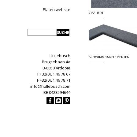
Platen website
CISELIERT
Hullebusch
SCHWIMMBADELEMENTEN
Brugsebaan 4a
B-8850 Ardooie
T +32(0)51 46 78 67
F +32(0)51 46 78 71
info@hullebusch.com
BE 0423594644