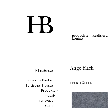
produckte
Realisier
kontact
Ango black
HB naturstein
innovative Produkte
OBERFLÄCHEN
Belgischer Blaustein
Produkte
mosaik
renovation
Garten