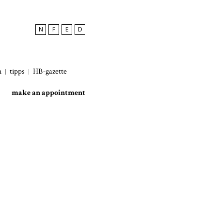
N
F
E
D
h
tipps
HB-gazette
make an appointment