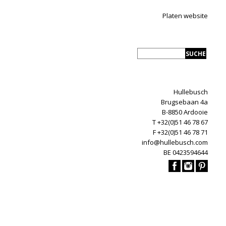
Platen website
Hullebusch
Brugsebaan 4a
B-8850 Ardooie
T +32(0)51 46 78 67
F +32(0)51 46 78 71
info@hullebusch.com
BE 0423594644