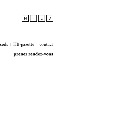
N
F
E
D
seils
HB-gazette
contact
prenez rendez-vous