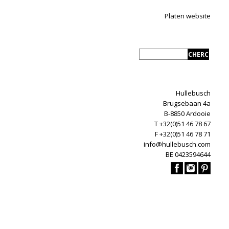
Platen website
Hullebusch
Brugsebaan 4a
B-8850 Ardooie
T +32(0)51 46 78 67
F +32(0)51 46 78 71
info@hullebusch.com
BE 0423594644