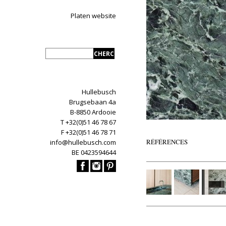
Platen website
Hullebusch
Brugsebaan 4a
B-8850 Ardooie
T +32(0)51 46 78 67
F +32(0)51 46 78 71
RÉFÉRENCES
info@hullebusch.com
BE 0423594644